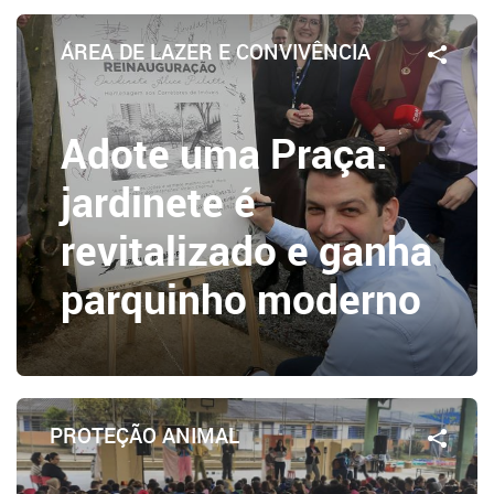
ÁREA DE LAZER E CONVIVÊNCIA
Adote uma Praça:
jardinete é
revitalizado e ganha
parquinho moderno
PROTEÇÃO ANIMAL