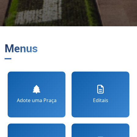
Menus
Adote uma Praça
Editais