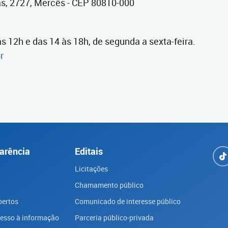
s, 2727, Mercês - CEP 80810-000
às 12h e das 14 às 18h, de segunda a sexta-feira.
r
arência
Editais
Licitações
Chamamento público
bertos
Comunicado de interesse público
cesso à informação
Parceria público-privada