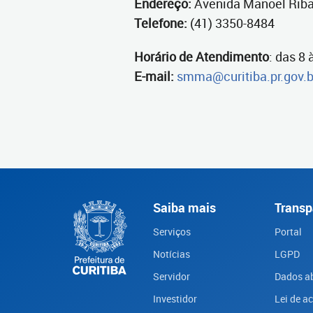
Endereço:
Avenida Manoel Riba
Telefone:
(41) 3350-8484
Horário de Atendimento
: das 8 
E-mail:
smma@curitiba.pr.gov.b
Saiba mais
Transp
Serviços
Portal
Notícias
LGPD
Servidor
Dados a
Investidor
Lei de a