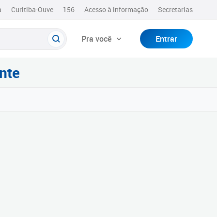
a
Curitiba-Ouve
156
Acesso à informação
Secretarias
Pra você
Entrar
nte