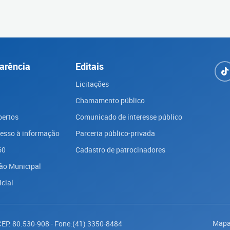
arência
Editais
Licitações
Chamamento público
bertos
Comunicado de interesse público
cesso à informação
Parceria público-privada
60
Cadastro de patrocinadores
ão Municipal
icial
Mapa
 CEP: 80.530-908 - Fone:(41) 3350-8484