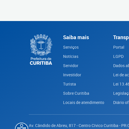
Saiba mais
Transp
Serviços
Portal
Notícias
LGPD
Servidor
Dados a
Investidor
Lei de a
Turista
Lei 13.4
Sobre Curitiba
Legislaç
Locais de atendimento
Diário of
Av. Cândido de Abreu, 817 - Centro Cívico Curitiba - PR