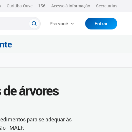
a
Curitiba-Ouve
156
Acesso à informação
Secretarias
Pra você
Entrar
nte
s de árvores
cedimentos para se adequar às
ão - MALF.