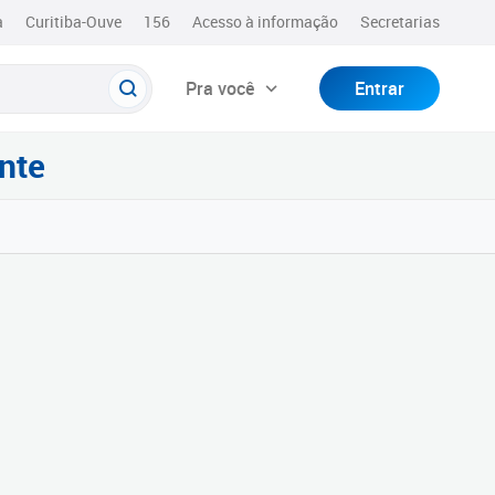
a
Curitiba-Ouve
156
Acesso à informação
Secretarias
Pra você
Entrar
nte